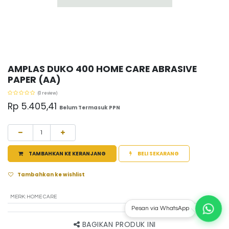
AMPLAS DUKO 400 HOME CARE ABRASIVE
PAPER (AA)
(0 review)
Rp
5.405,41
Belum Termasuk PPN
TAMBAHKAN KE KERANJANG
BELI SEKARANG
Tambahkan ke wishlist
MERK
:
HOME CARE
Pesan via WhatsApp
BAGIKAN PRODUK INI