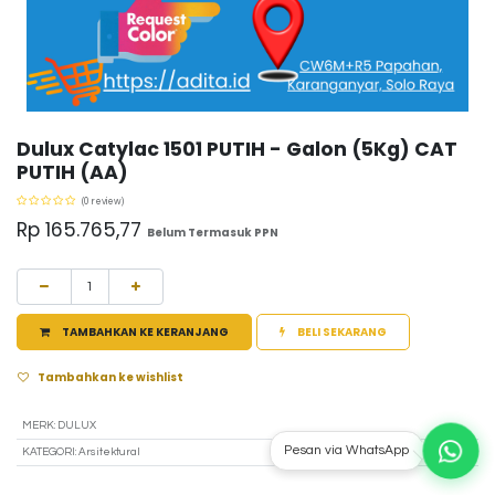
Dulux Catylac 1501 PUTIH - Galon (5Kg) CAT
PUTIH (AA)
(0 review)
Rp
165.765,77
Belum Termasuk PPN
TAMBAHKAN KE KERANJANG
BELI SEKARANG
Tambahkan ke wishlist
MERK
:
DULUX
Pesan via WhatsApp
KATEGORI
:
Arsitektural