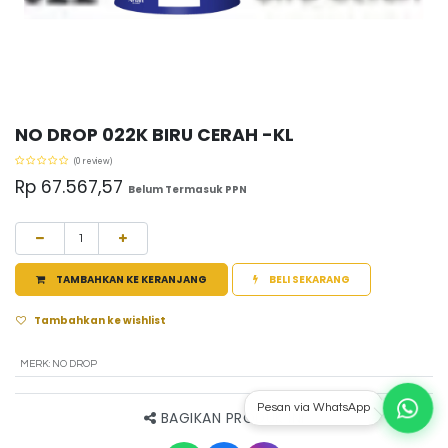
NO DROP 022K BIRU CERAH -KL
(0 review)
Rp
67.567,57
Belum Termasuk PPN
TAMBAHKAN KE KERANJANG
BELI SEKARANG
Tambahkan ke wishlist
MERK
:
NO DROP
Pesan via WhatsApp
BAGIKAN PRODUK INI