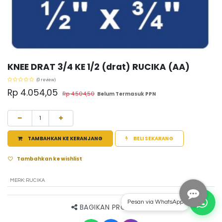
KNEE DRAT 3/4 KE 1/2 (drat) RUCIKA (AA)
(0 review)
Rp
4.054,05
Rp
4.504,50
Belum Termasuk PPN
TAMBAHKAN KE KERANJANG
BELI SEKARANG
Tambahkan ke wishlist
MERK
:
RUCIKA
Pesan via WhatsApp
BAGIKAN PRODUK INI