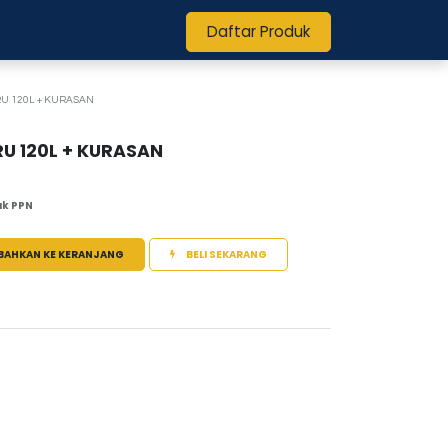
Daftar Produk
U 120L + KURASAN
U 120L + KURASAN
k PPN
BAHKAN KE KERANJANG
BELI SEKARANG