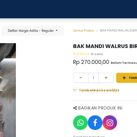
0
anja
Blog
Tentang Kami
Hubungi kami
Daftar Harga Adita - Reguler
Semua Produk
BAK MANDI WALRUS BIR
BAK MANDI WALRUS BIR
(0 review)
Rp
270.000,00
Belum Termasu
TAM
Tambahkan ke wishlist
BAGIKAN PRODUK INI