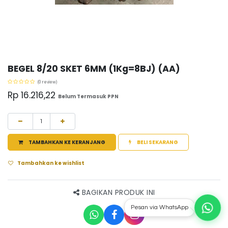
BEGEL 8/20 SKET 6MM (1Kg=8BJ) (AA)
(0 review)
Rp
16.216,22
Belum Termasuk PPN
TAMBAHKAN KE KERANJANG
BELI SEKARANG
Tambahkan ke wishlist
BAGIKAN PRODUK INI
Pesan via WhatsApp