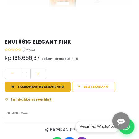
ENVI 861G ELEGANT PINK
(0 review)
Rp
166.666,67
Belum Termasuk PPN
TAMBAHKAN KE KERANJANG
BELI SEKARANG
Tambahkan ke wishlist
MERK
:
INDACO
Pesan via WhatsApp
BAGIKAN PRODUK INI