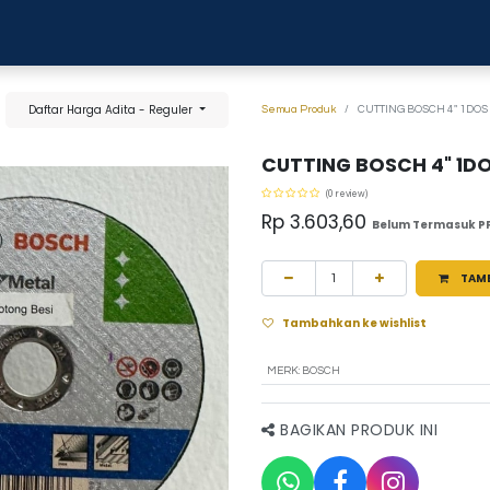
0
anja
Blog
Tentang Kami
Hubungi kami
Daftar Harga Adita - Reguler
Semua Produk
CUTTING BOSCH 4" 1DOS =
CUTTING BOSCH 4" 1DOS
(0 review)
Rp
3.603,60
Belum Termasuk P
TAM
Tambahkan ke wishlist
MERK
:
BOSCH
BAGIKAN PRODUK INI