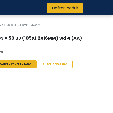
Daftar Produk
 50 BJ (105X1,2X16MM) wd 4 (AA)
 = 50 BJ (105X1,2X16MM) wd 4 (AA)
PN
BAHKAN KE KERANJANG
BELI SEKARANG