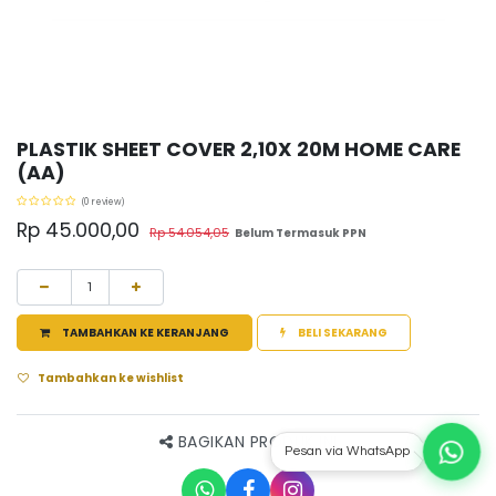
PLASTIK SHEET COVER 2,10X 20M HOME CARE
(AA)
(0 review)
Rp
45.000,00
Rp
54.054,05
Belum Termasuk PPN
TAMBAHKAN KE KERANJANG
BELI SEKARANG
Tambahkan ke wishlist
BAGIKAN PRODUK INI
Pesan via WhatsApp