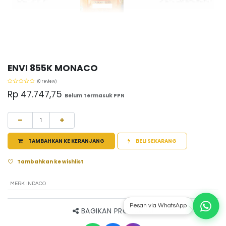
ENVI 855K MONACO
(0 review)
Rp
47.747,75
Belum Termasuk PPN
TAMBAHKAN KE KERANJANG
BELI SEKARANG
Tambahkan ke wishlist
MERK
:
INDACO
Pesan via WhatsApp
BAGIKAN PRODUK INI