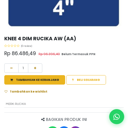
KNEE 4 DIM RUCIKA AW (AA)
(0 review)
Rp
86.486,49
Rp
96.396,40
Belum Termasuk PPN
TAMBAHKAN KE KERANJANG
BELI SEKARANG
Tambahkan ke wishlist
MERK
:
RUCIKA
BAGIKAN PRODUK INI