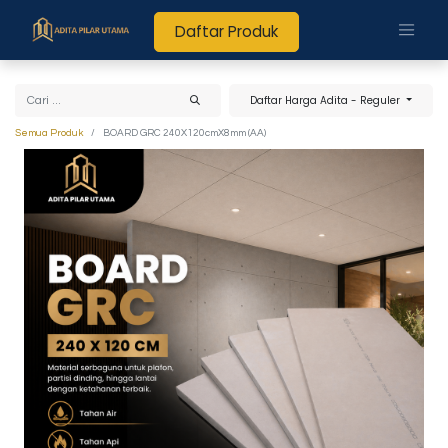
Daftar Produk
Daftar Harga Adita - Reguler
Semua Produk
BOARD GRC 240X120cmX8mm (AA)