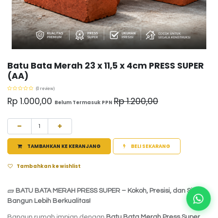
Batu Bata Merah 23 x 11,5 x 4cm PRESS SUPER
(AA)
(0 review)
Rp
1.000,00
Rp
1.200,00
Belum Termasuk PPN
TAMBAHKAN KE KERANJANG
BELI SEKARANG
Tambahkan ke wishlist
🧱
BATU BATA MERAH PRESS SUPER – Kokoh, Presisi, dan Siap
Bangun Lebih Berkualitas!
Bangun rumah impian dengan
Batu Bata Merah Press Super