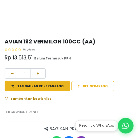
AVIAN 192 VERMILON 100CC (AA)
(0 review)
Rp
13.513,51
Belum Termasuk PPN
TAMBAHKAN KE KERANJANG
BELI SEKARANG
Tambahkan ke wishlist
MERK
:
AVIAN BRANDS
Pesan via WhatsApp
BAGIKAN PRODUK INI