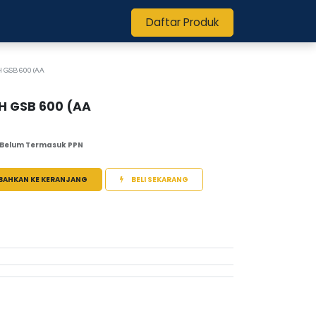
Daftar Produk
GSB 600 (AA
H GSB 600 (AA
Belum Termasuk PPN
BAHKAN KE KERANJANG
BELI SEKARANG