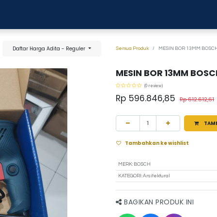
0
anja
Blog
Tentang Kami
Hubungi kami
Daftar Harga Adita - Reguler
Semua Produk
MESIN BOR 13MM BOSCH 
MESIN BOR 13MM BOSC
(0 review)
Rp
596.846,85
Rp
612.612,61
TAM
Tambahkan ke wishlist
MERK
:
BOSCH
KATEGORI
:
Arsitektural
BAGIKAN PRODUK INI