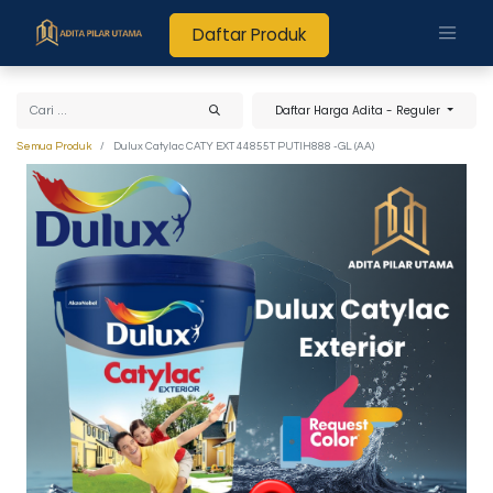
Daftar Produk
Daftar Harga Adita - Reguler
Semua Produk
Dulux Catylac CATY EXT 44855T PUTIH888 -GL (AA)