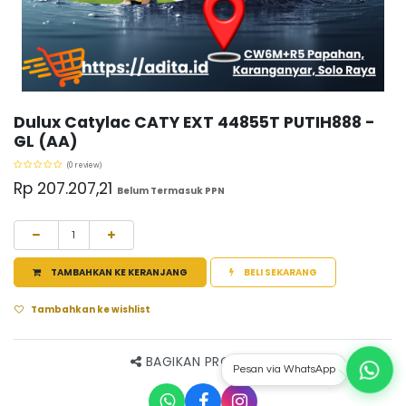
Dulux Catylac CATY EXT 44855T PUTIH888 -
GL (AA)
(0 review)
Rp
207.207,21
Belum Termasuk PPN
TAMBAHKAN KE KERANJANG
BELI SEKARANG
Tambahkan ke wishlist
BAGIKAN PRODUK INI
Pesan via WhatsApp