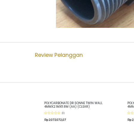
Review Pelanggan
POLYCARBONATE DR.SONNE TWIN WALL
POL
4MMX2.1MX11.8M (AA) (CLEAR)
4MM
(0)
Rp
2.072.072,07
Rp
2