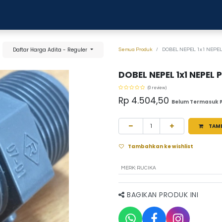
0
anja
Blog
Tentang Kami
Hubungi kami
Daftar Harga Adita - Reguler
Semua Produk
DOBEL NEPEL 1x1 NEPEL
DOBEL NEPEL 1x1 NEPEL 
(0 review)
Rp
4.504,50
Belum Termasuk 
TAM
Tambahkan ke wishlist
MERK
:
RUCIKA
BAGIKAN PRODUK INI