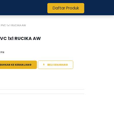
Daftar Produk
 PVC 1x1 RUCIKA AW
PVC 1x1 RUCIKA AW
PPN
BAHKAN KE KERANJANG
BELI SEKARANG