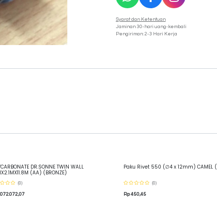
Syarat dan Ketentuan
Jaminan 30-hari uang-kembali
Pengiriman: 2-3 Hari Kerja
YCARBONATE DR.SONNE TWIN WALL
Paku Rivet 550 (∅4 x 12mm) CAMEL 
X2.1MX11.8M (AA) (BRONZE)
(0)
(0)
.072.072,07
Rp
450,45