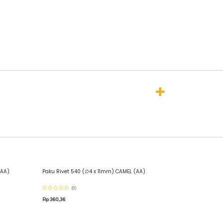
(AA)
Paku Rivet 540 (∅4 x 11mm) CAMEL (AA)
(0)
Rp
360,36