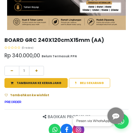
BOARD GRC 240X120cmX15mm (AA)
(0 review)
Rp
340.000,00
Belum Termasuk PPN
TAMBAHKAN KE KERANJANG
BELI SEKARANG
Tambahkan ke wishlist
PRE ORDER
BAGIKAN PRODUK INI
Pesan via WhatsApp