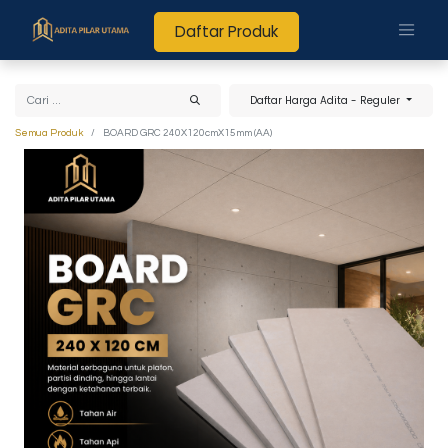
Daftar Produk
Daftar Harga Adita - Reguler
Semua Produk
BOARD GRC 240X120cmX15mm (AA)