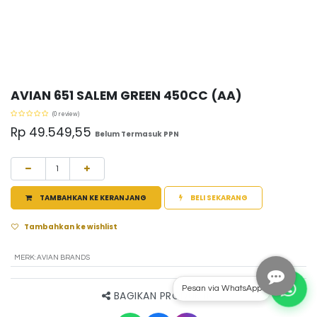
AVIAN 651 SALEM GREEN 450CC (AA)
(0 review)
Rp
49.549,55
Belum Termasuk PPN
TAMBAHKAN KE KERANJANG
BELI SEKARANG
Tambahkan ke wishlist
MERK
:
AVIAN BRANDS
Pesan via WhatsApp
BAGIKAN PRODUK INI