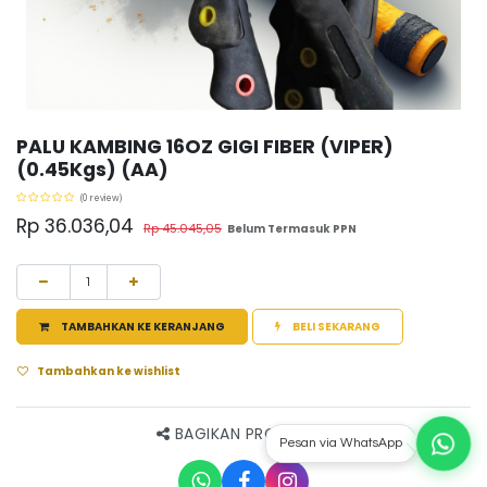
PALU KAMBING 16OZ GIGI FIBER (VIPER)
(0.45Kgs) (AA)
(0 review)
Rp
36.036,04
Rp
45.045,05
Belum Termasuk PPN
TAMBAHKAN KE KERANJANG
BELI SEKARANG
Tambahkan ke wishlist
BAGIKAN PRODUK INI
Pesan via WhatsApp