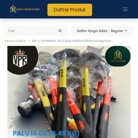
Daftar Produk
Daftar Harga Adita - Reguler
Semua Produk
PALU KAMBING 16OZ GIGI FIBER (VIPER) (0.45Kgs) (AA)