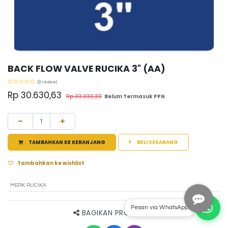
BACK FLOW VALVE RUCIKA 3" (AA)
(0 review)
Rp
30.630,63
Rp
33.333,33
Belum Termasuk PPN
TAMBAHKAN KE KERANJANG
BELI SEKARANG
Tambahkan ke wishlist
MERK
:
RUCIKA
Pesan via WhatsApp
BAGIKAN PRODUK INI