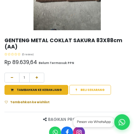
GENTENG METAL COKLAT SAKURA 83X88cm
(AA)
(0 review)
Rp
89.639,64
Belum Termasuk PPN
TAMBAHKAN KE KERANJANG
BELI SEKARANG
Tambahkan ke wishlist
BAGIKAN PRODUK INI
Pesan via WhatsApp