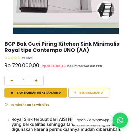
BCP Bak Cuci Piring Kitchen Sink Minimalis
Royal tipe Contempo UNO (AA)
(0 review)
Rp
720.000,00
Rp
909.009,01
Belum Termasuk PPN
TAMBAHKAN KE KERANJANG
BELI SEKARANG
Tambahkan ke wishlist
Royal Sink terbuat dari AISI Nikel Krom Stainless Steel
Pesan via WhatsApp
yang berkualitas sehingga tahan lama dan higienis
digunakan karena permukaannya mudah dibersihkan.