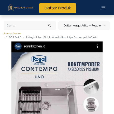
Daftar Produk
Daftar Harga Adita - Reguler
Semua Produk
BCP Bak Cuci Piring Kitchen Sink Minimalis Royal tipe Contempo UNO (AA)