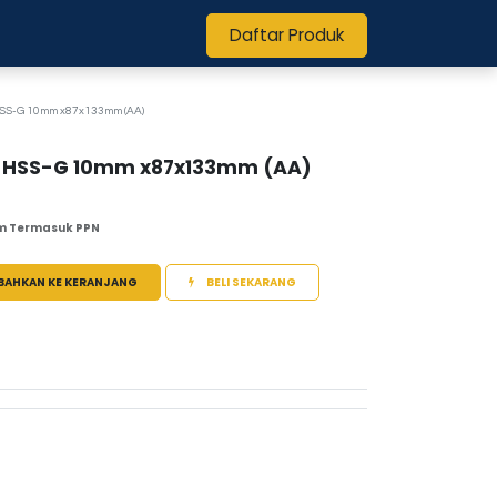
Daftar Produk
SS-G 10mm x87x133mm (AA)
 HSS-G 10mm x87x133mm (AA)
m Termasuk PPN
BAHKAN KE KERANJANG
BELI SEKARANG