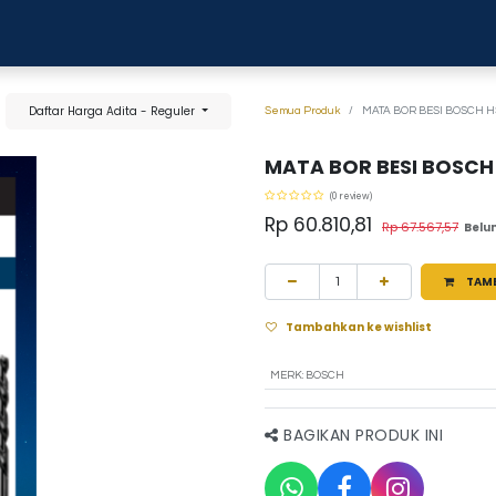
0
anja
Blog
Tentang Kami
Hubungi kami
Daftar Harga Adita - Reguler
Semua Produk
MATA BOR BESI BOSCH H
MATA BOR BESI BOSCH
(0 review)
Rp
60.810,81
Rp
67.567,57
Belu
TAM
Tambahkan ke wishlist
MERK
:
BOSCH
BAGIKAN PRODUK INI