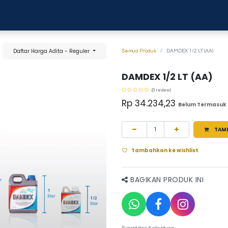
0
anja
Blog
Tentang Kami
Hubungi kami
Daftar Harga Adita - Reguler
Semua Produk
DAMDEX 1/2 LT (AA)
DAMDEX 1/2 LT (AA)
(0 review)
Rp
34.234,23
Belum Termasuk
TAM
Tambahkan ke wishlist
BAGIKAN PRODUK INI