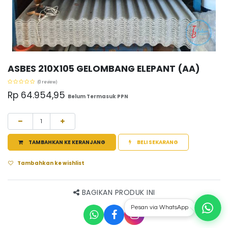
ASBES 210X105 GELOMBANG ELEPANT (AA)
(0 review)
Rp
64.954,95
Belum Termasuk PPN
TAMBAHKAN KE KERANJANG
BELI SEKARANG
Tambahkan ke wishlist
BAGIKAN PRODUK INI
Pesan via WhatsApp