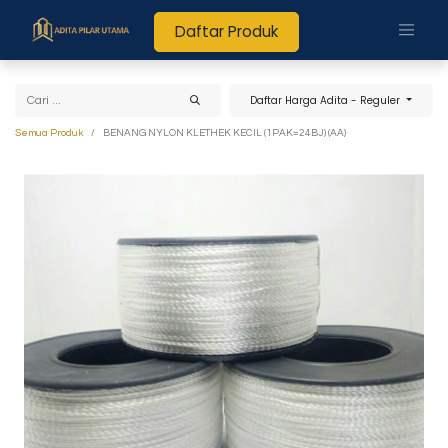
Daftar Produk
Daftar Harga Adita - Reguler
Semua Produk
BENANG NYLON KLETHEK KECIL (1PAK=24BJ) (AA)