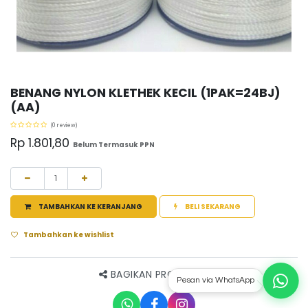
BENANG NYLON KLETHEK KECIL (1PAK=24BJ)
(AA)
(0 review)
Rp
1.801,80
Belum Termasuk PPN
TAMBAHKAN KE KERANJANG
BELI SEKARANG
Tambahkan ke wishlist
BAGIKAN PRODUK INI
Pesan via WhatsApp