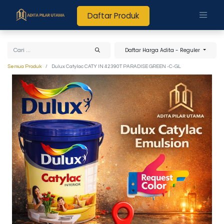
Daftar Produk
Daftar Harga Adita - Reguler
Semua Produk
Dulux Catylac CATY IN 42390T PARADISE GREEN -C-GL