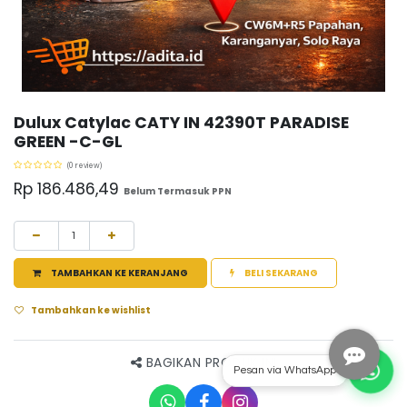
Dulux Catylac CATY IN 42390T PARADISE
GREEN -C-GL
(0 review)
Rp
186.486,49
Belum Termasuk PPN
TAMBAHKAN KE KERANJANG
BELI SEKARANG
Tambahkan ke wishlist
BAGIKAN PRODUK INI
Pesan via WhatsApp