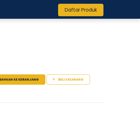
Daftar Produk
N
BAHKAN KE KERANJANG
BELI SEKARANG