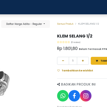
0
anja
Blog
Tentang Kami
Hubungi kami
Daftar Harga Adita - Reguler
Semua Produk
KLEM SELANG 1/2
KLEM SELANG 1/2
(0 review)
Rp
1.801,80
Belum Termasuk PP
TAM
Tambahkan ke wishlist
BAGIKAN PRODUK INI