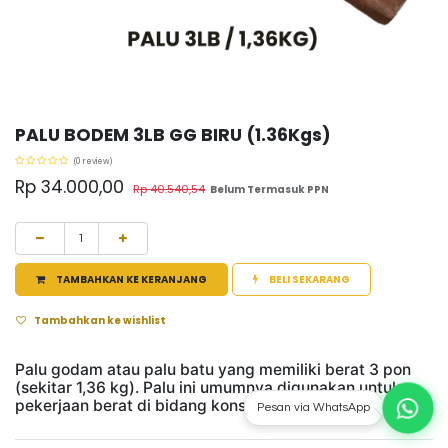
PALU BODEM 3LB GG BIRU (1.36Kgs)
(0 review)
Rp
34.000,00
Rp
40.540,54
Belum Termasuk PPN
TAMBAHKAN KE KERANJANG
BELI SEKARANG
Tambahkan ke wishlist
Palu godam atau palu batu yang memiliki berat 3 pon
(sekitar 1,36 kg). Palu ini umumnya digunakan untuk
pekerjaan berat di bidang konstruksi.
Pesan via WhatsApp