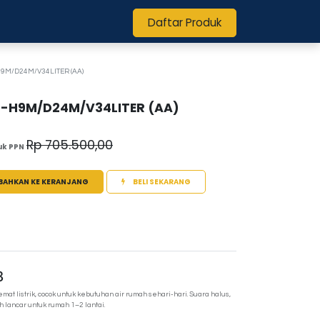
Daftar Produk
-H9M/D24M/V34LITER (AA)
8 -H9M/D24M/V34LITER (AA)
Rp
705.500,00
uk PPN
BAHKAN KE KERANJANG
BELI SEKARANG
8
mat listrik, cocok untuk kebutuhan air rumah sehari-hari. Suara halus,
h lancar untuk rumah 1–2 lantai.