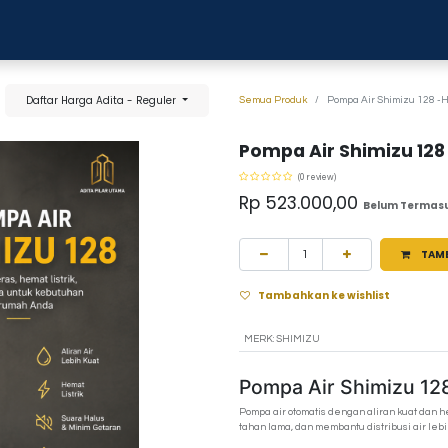
0
anja
Blog
Tentang Kami
Hubungi kami
Daftar Harga Adita - Reguler
Semua Produk
Pompa Air Shimizu 128 
Pompa Air Shimizu 12
(0 review)
Rp
523.000,00
Belum Termas
TAM
Tambahkan ke wishlist
MERK
:
SHIMIZU
Pompa Air Shimizu 12
Pompa air otomatis dengan aliran kuat dan he
tahan lama, dan membantu distribusi air lebi