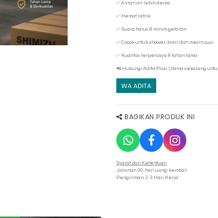
✅ Aliran air lebih deras
✅ Hemat listrik
✅ Suara halus & minim getaran
✅ Cocok untuk shower, kran, dan mesin cuci
✅ Kualitas terpercaya & tahan lama
📲 Hubungi Adita Pilar Utama sekarang untuk 
WA ADITA
BAGIKAN PRODUK INI
Syarat dan Ketentuan
Jaminan 30-hari uang-kembali
Pengiriman: 2-3 Hari Kerja