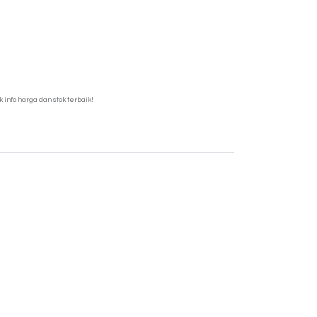
info harga dan stok terbaik!