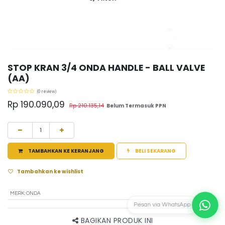
STOP KRAN 3/4 ONDA HANDLE - BALL VALVE
(AA)
(0 review)
Rp
190.090,09
Rp
210.135,14
Belum Termasuk PPN
TAMBAHKAN KE KERANJANG
BELI SEKARANG
Tambahkan ke wishlist
MERK
:
ONDA
Pesan via WhatsApp
BAGIKAN PRODUK INI