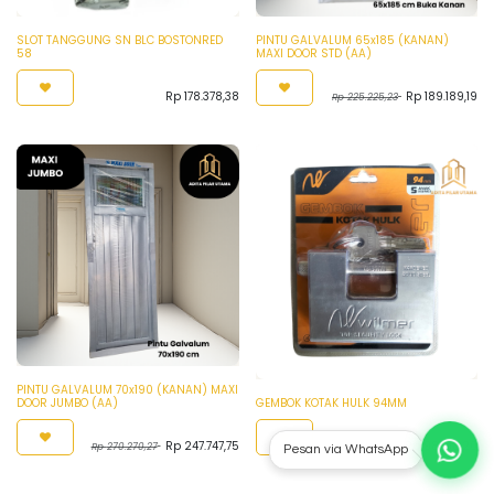
SLOT TANGGUNG SN BLC BOSTONRED
PINTU GALVALUM 65x185 (KANAN)
58
MAXI DOOR STD (AA)
Rp
178.378,38
Rp
189.189,19
Rp
225.225,23
PINTU GALVALUM 70x190 (KANAN) MAXI
DOOR JUMBO (AA)
GEMBOK KOTAK HULK 94MM
Rp
247.747,75
Rp
98.198,20
Rp
270.270,27
Rp
153.153,15
Pesan via WhatsApp