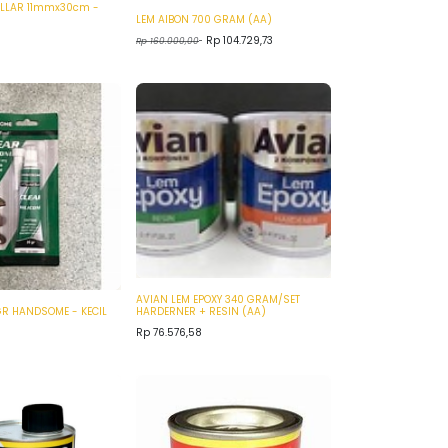
OLLAR 11mmx30cm -
LEM AIBON 700 GRAM (AA)
Rp
104.729,73
Rp
160.000,00
AVIAN LEM EPOXY 340 GRAM/SET
GR HANDSOME - KECIL
HARDERNER + RESIN (AA)
Rp
76.576,58