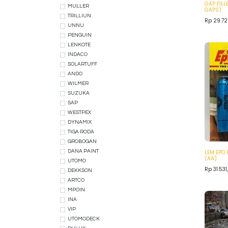
GAP FIL
MULLER
GAPS)
TRILLIUN
Rp
29.72
UNNU
PENGUIN
LENKOTE
INDACO
SOLARTUFF
ANDO
WILMER
SUZUKA
SAP
WESTPEX
DYNAMIX
TIGA RODA
GROBOGAN
LEM EPO
DANA PAINT
(AA)
UTOMO
Rp
31.531
DEKKSON
ARTCO
MPOIN
INA
VIP
UTOMODECK