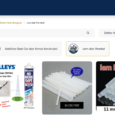
0
anja
Blog
Tentang Kami
Hubungi kami
Bahan Kimia Bangunan
Lem dan Perekat
Daftar 
Additive Obat Cor dan Kimia Konstruksi
Lem dan Perekat