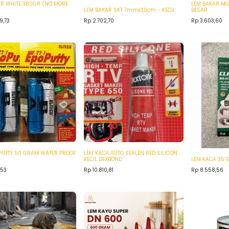
LER WHITE 380GR (NO MORE
LEM BAKAR M
LEM BAKAR SKT 7mmx30cm - KECIL
BESAR
9,73
Rp
2.702,70
Rp
3.603,60
 PUTTY 50 GRAM WATER PROOF
LEM KACA AUTO SEALEN RED SILICON
KECIL DEXBOND
LEM KACA 35 
,53
Rp
10.810,81
Rp
8.558,56