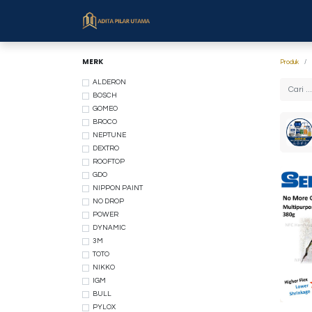
Beranda
Toko
Cara Bel
MERK
Produk
ALDERON
BOSCH
GOMEO
BROCO
NEPTUNE
DEXTRO
ROOFTOP
GDO
NIPPON PAINT
NO DROP
POWER
DYNAMIC
3M
TOTO
NIKKO
IGM
BULL
PYLOX