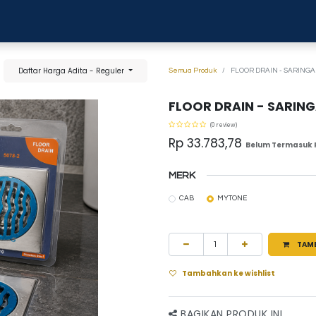
0
anja
Blog
Tentang Kami
Hubungi kami
Daftar Harga Adita - Reguler
Semua Produk
FLOOR DRAIN - SARINGAN
FLOOR DRAIN - SARING
(0 review)
Rp
33.783,78
Belum Termasuk 
MERK
CAB
MYTONE
TAM
Tambahkan ke wishlist
BAGIKAN PRODUK INI