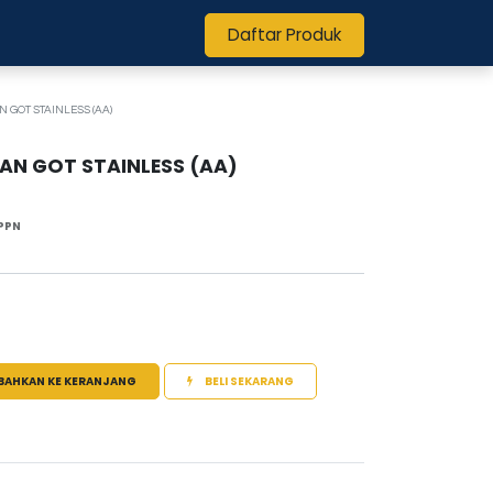
Daftar Produk
 GOT STAINLESS (AA)
AN GOT STAINLESS (AA)
PPN
BAHKAN KE KERANJANG
BELI SEKARANG