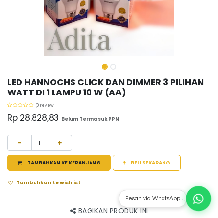
LED HANNOCHS CLICK DAN DIMMER 3 PILIHAN
WATT DI 1 LAMPU 10 W (AA)
(0 review)
Rp
28.828,83
Belum Termasuk PPN
TAMBAHKAN KE KERANJANG
BELI SEKARANG
Tambahkan ke wishlist
Pesan via WhatsApp
BAGIKAN PRODUK INI