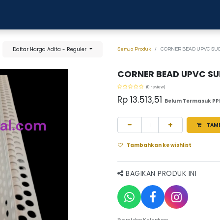
0
anja
Blog
Tentang Kami
Hubungi kami
Daftar Harga Adita - Reguler
Semua Produk
CORNER BEAD UPVC SUD
CORNER BEAD UPVC SU
(0 review)
Rp
13.513,51
Belum Termasuk PP
TAM
Tambahkan ke wishlist
BAGIKAN PRODUK INI