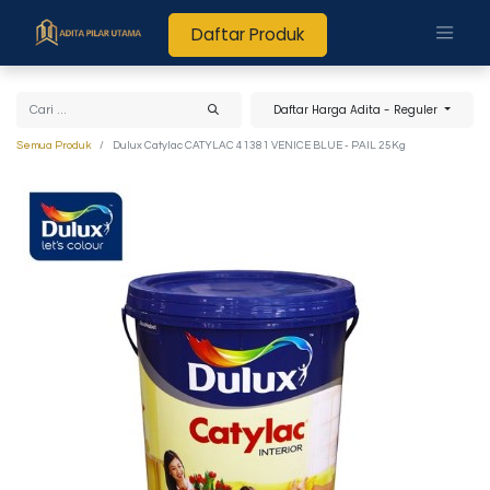
Daftar Produk
Daftar Harga Adita - Reguler
Semua Produk
Dulux Catylac CATYLAC 41381 VENICE BLUE - PAIL 25Kg