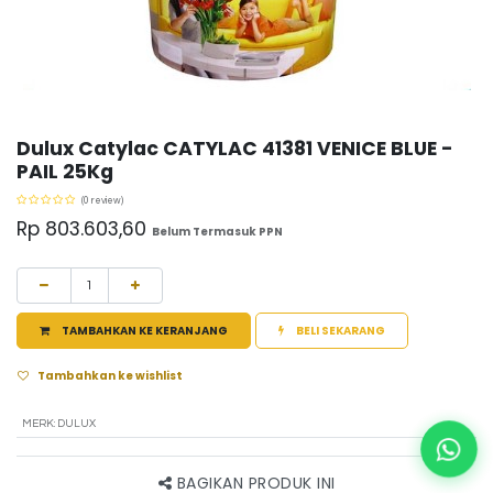
Dulux Catylac CATYLAC 41381 VENICE BLUE -
PAIL 25Kg
(0 review)
Rp
803.603,60
Belum Termasuk PPN
TAMBAHKAN KE KERANJANG
BELI SEKARANG
Tambahkan ke wishlist
MERK
:
DULUX
BAGIKAN PRODUK INI