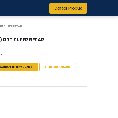
Daftar Produk
RRT SUPER BESAR
) RRT SUPER BESAR
PN
BAHKAN KE KERANJANG
BELI SEKARANG