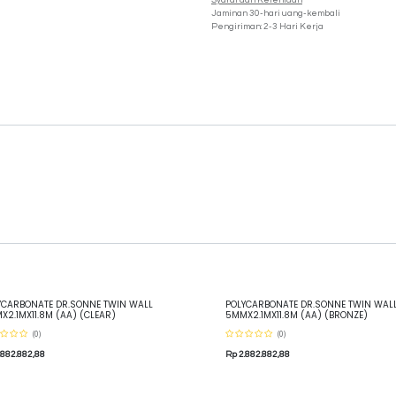
Syarat dan Ketentuan
Jaminan 30-hari uang-kembali
Pengiriman: 2-3 Hari Kerja
YCARBONATE DR.SONNE TWIN WALL
POLYCARBONATE DR.SONNE TWIN WAL
X2.1MX11.8M (AA) (CLEAR)
5MMX2.1MX11.8M (AA) (BRONZE)
(0)
(0)
.882.882,88
Rp
2.882.882,88