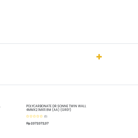
L
POLYCARBONATE DR.SONNE TWIN WALL
4MMX2.1MX11.8M (AA) (GREY)
(0)
Rp
2.072.072,07