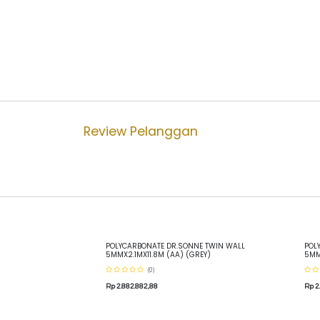
Review Pelanggan
POLYCARBONATE DR.SONNE TWIN WALL
POL
5MMX2.1MX11.8M (AA) (GREY)
5MM
(0)
Rp
2.882.882,88
Rp
2