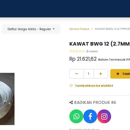
0
anja
Blog
Tentang Kami
Hubungi kami
Daftar Harga Adita - Reguler
Semua Produk
KAWAT BWG 12 (2.7MM) 
KAWAT BWG 12 (2.7MM
(0 review)
Rp
21.621,62
Belum Termasuk P
TAM
Tambahkan ke wishlist
BAGIKAN PRODUK INI