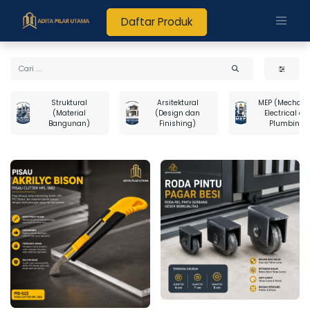
Daftar Produk
Struktural
Arsitektural
MEP (Mechani
(Material
(Design dan
Electrical da
Bangunan)
Finishing)
Plumbing)