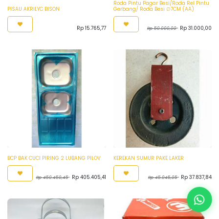
Roda Pintu Pagar Besi/Roda Rel Pintu
PISAU AKRILYC BISON
Gerbang/ Roda Besi ∅7CM (AA)
Rp
15.765,77
Rp
31.000,00
Rp
50.000,00
BCP BAK CUCI PIRING 2 LUBANG PILOV
KEREKAN SUMUR PAKE LAKER
Rp
405.405,41
Rp
37.837,84
Rp
450.450,45
Rp
45.045,05